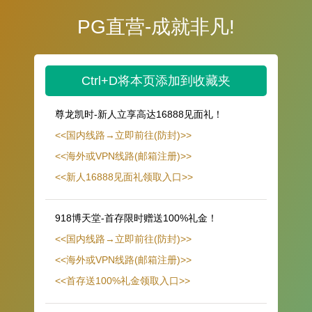
PG直营-成就非凡!
Ctrl+D将本页添加到收藏夹
尊龙凯时-新人立享高达16888见面礼！
<<国内线路→立即前往(防封)>>
<<海外或VPN线路(邮箱注册)>>
<<新人16888见面礼领取入口>>
918博天堂-首存限时赠送100%礼金！
<<国内线路→立即前往(防封)>>
<<海外或VPN线路(邮箱注册)>>
<<首存送100%礼金领取入口>>