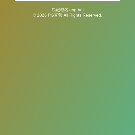
易记域名long.bet
© 2026 PG直营 All Rights Reserved.